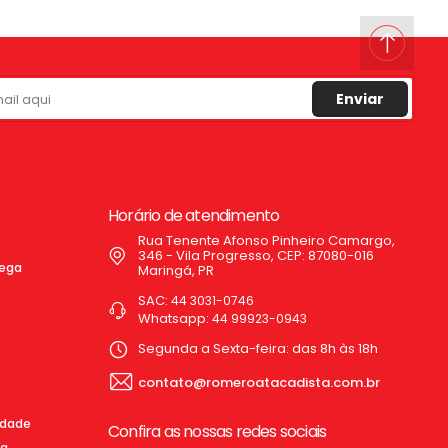
Enviar
Horário de atendimento
Rua Tenente Afonso Pinheiro Camargo,
346 - Vila Progresso, CEP: 87080-016
rega
Maringá, PR
SAC:
44 3031-0746
Whatsapp:
44 99923-0943
Segunda a Sexta-feira: das 8h às 18h
contato@romeroatacadista.com.br
cidade
Confira as nossas redes sociais
ga