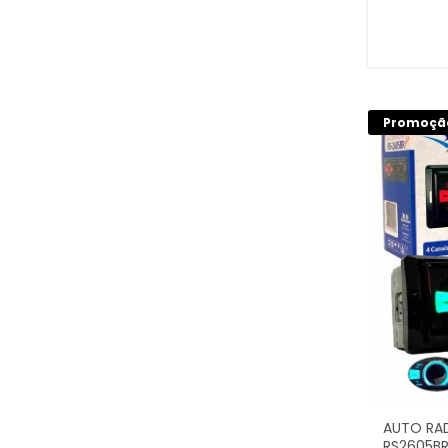
Promoçã
AUTO RA
RS2605BR