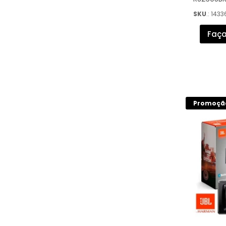
SKU
.: 1433
Faça
Promoçã