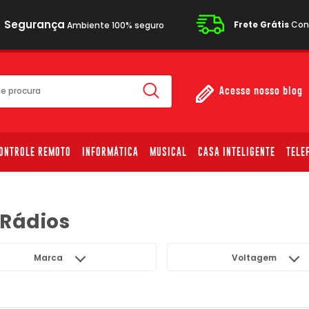
Segurança
Frete Grátis
Cons
Ambiente 100% seguro
Acesse nosso blog
ONTROLE REMOTO
INFORMÁTICA
MUSICAL
CASA INTELIGENTE
TELE
 Rádios
Marca
Voltagem