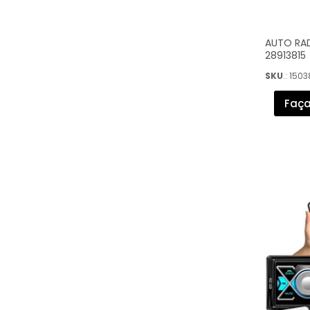
AUTO RAD
28913815
SKU
.: 1503
Faça