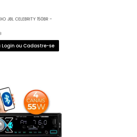
IO JBL CELEBRITY 150BR -
8
 Login ou Cadastre-se