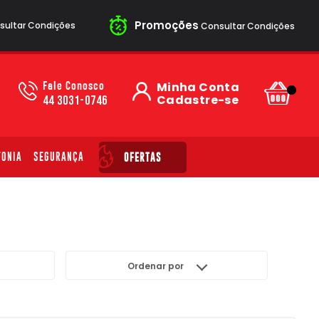
Promoções
ultar Condições
Consultar Condições
Fale Conosco
Minha Conta
Cadastre-se
44 3031-0746
FONIA
SEGURANÇA
OFERTAS
Ordenar por