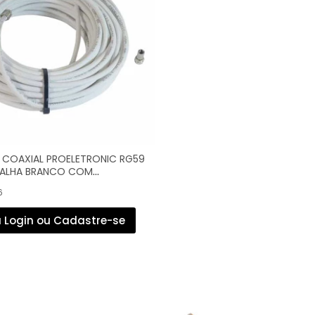
 COAXIAL PROELETRONIC RG59
MALHA BRANCO COM
 F (10M) - KTIN-5910
6
 Login ou Cadastre-se