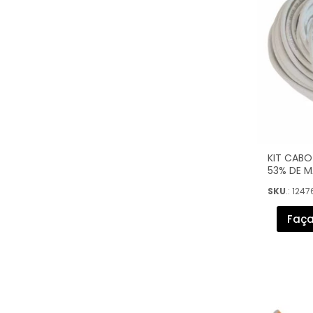
KIT CABO
53% DE 
CONECTOR
SKU
.: 1247
Faça