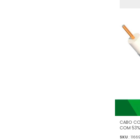
CABO CO
COM 53% 
(CAIXA 1
SKU
.: 1166