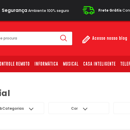
Segurança
Frete Grátis
Cons
Ambiente 100% seguro
Acesse nosso blog
ONTROLE REMOTO
INFORMÁTICA
MUSICAL
CASA INTELIGENTE
TELE
ial
bCategorias
Cor