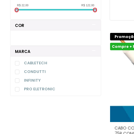
R$ 22,00
R$ 122,00
COR
Promoçã
Compre + 
MARCA
CABLETECH
CONDUTTI
INFINITY
PRO ELETRONIC
CABO CO
75R COM