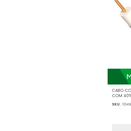
CABO CO
COM 40%
305M) - 
SKU
.: 1134