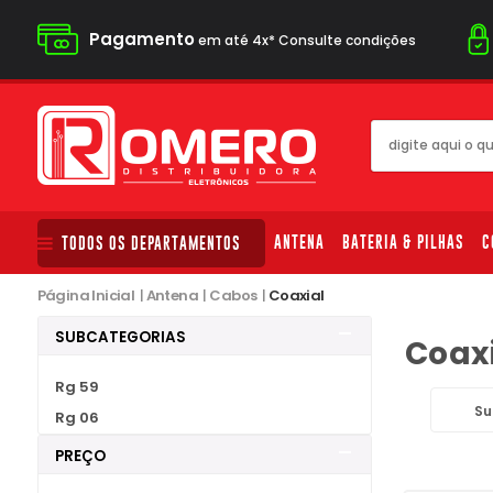
Pagamento
em até 4x* Consulte condições
ANTENA
BATERIA & PILHAS
C
TODOS OS DEPARTAMENTOS
Página Inicial
|
Antena
|
Cabos
|
Coaxial
SUBCATEGORIAS
Coax
Rg 59
Su
Rg 06
PREÇO