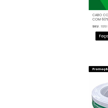
CABO CO
COM 60%
100M) - F
SKU
.: 11351
Faça
Promoçã