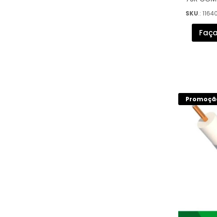
(100M) 
SKU
.: 1164
Faça
Promoçã