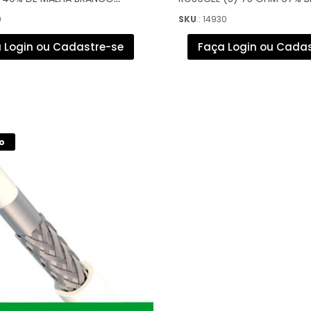
- CACO5940/01G
(300M) - 7899658702540
0
SKU
.: 14930
 Login ou Cadastre-se
Faça Login ou Cada
o