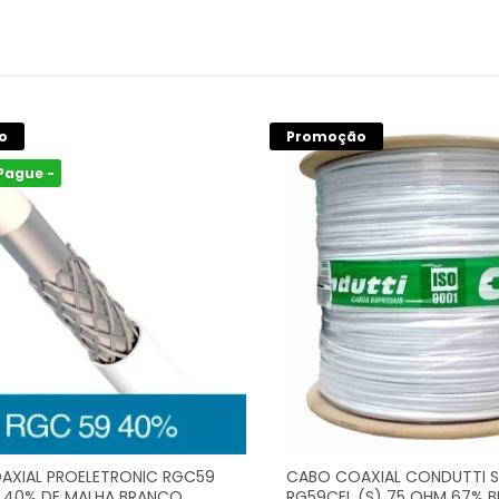
o
Promoção
Pague -
AXIAL PROELETRONIC RGC59
CABO COAXIAL CONDUTTI S
 40% DE MALHA BRANCO
RG59CEL (S) 75 OHM 67% 