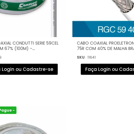
XIAL CONDUTTI SERIE 59CEL
CABO COAXIAL PROELETRO
M 67% (100M) -
75R COM 40% DE MALHA B
704490
(300M) - CACO5940/03G
9
SKU
.: 11641
 Login ou Cadastre-se
Faça Login ou Cada
Pague -