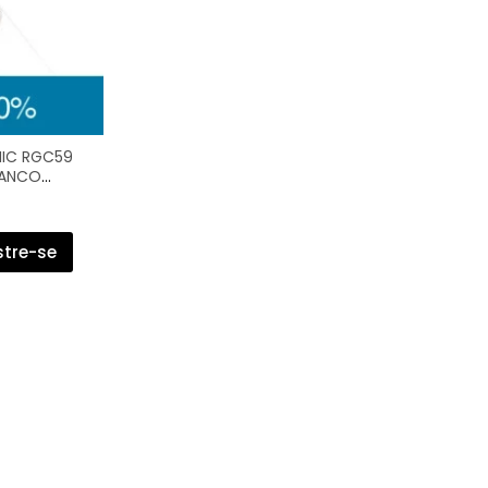
NIC RGC59
RANCO
stre-se