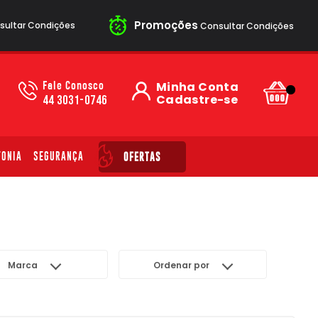
Promoções
ultar Condições
Consultar Condições
Fale Conosco
Minha Conta
Cadastre-se
44 3031-0746
FONIA
SEGURANÇA
OFERTAS
Marca
Ordenar por