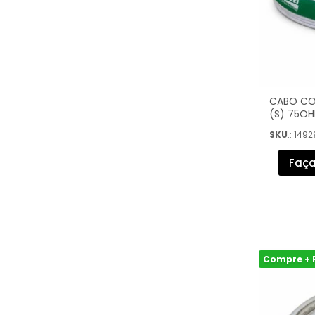
CABO COA
(S) 75OH
7899658
SKU
.: 1492
Faça
Compre + 