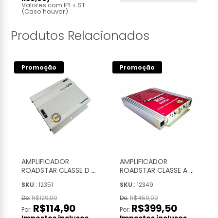
Valores com IPI + ST
(Caso houver)
Produtos Relacionados
Promoção
Promoção
AMPLIFICADOR
AMPLIFICADOR
S
ROADSTAR CLASSE D 4
ROADSTAR CLASSE A 4
CANAIS 60W RMS
CANAIS 60W RMS
SKU
.: 12351
SKU
.: 12349
COMPACT LINE -
800W SILVER LINE
RS465DC
SERIES - RS800SL - FR
De:
R$129,90
De:
R$459,00
R$114,90
R$399,50
Por:
Por: