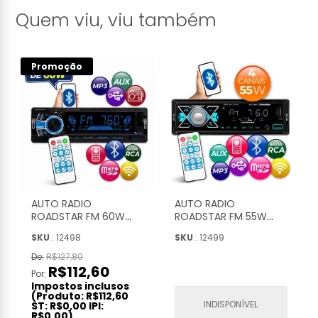
Quem viu, viu também
Promoção
AUTO RADIO
AUTO RADIO
ROADSTAR FM 60W
ROADSTAR FM 55W
RMS - RS2751BR PLUS
RMS - RS2714BR PLUS
SKU
.: 12498
SKU
.: 12499
De:
R$127,80
R$112,60
Por:
Impostos inclusos
(Produto:
R$112,60
INDISPONÍVEL
ST:
R$0,00
IPI:
R$0,00
)