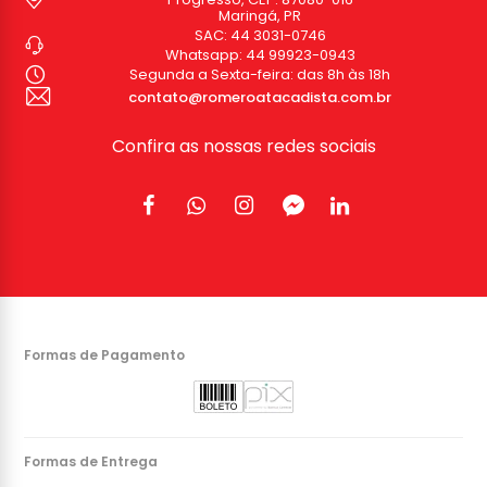
Maringá, PR
SAC:
44 3031-0746
Whatsapp:
44 99923-0943
Segunda a Sexta-feira: das 8h às 18h
contato@romeroatacadista.com.br
Confira as nossas redes sociais
Formas de Pagamento
Formas de Entrega