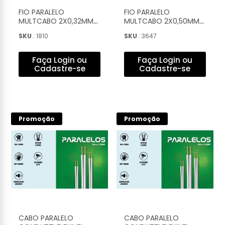
FIO PARALELO
FIO PARALELO
MULTCABO 2X0,32MM
MULTCABO 2X0,50MM
PRETO COM TARJA
BRANCO COM TARJA
SKU
.: 1810
SKU
.: 3647
BRANCA (100M) -
PRETA (100M) -
22322200
22322009
Faça Login ou
Faça Login ou
Cadastre-se
Cadastre-se
Promoção
Promoção
CABO PARALELO
CABO PARALELO