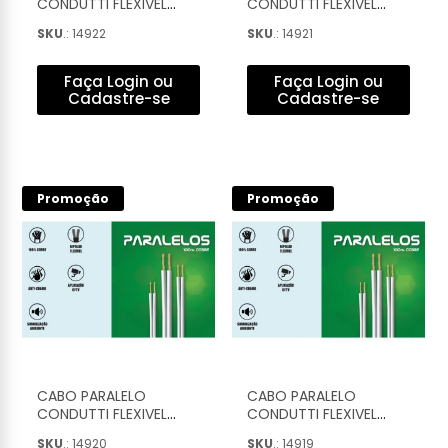
CONDUTTI FLEXIVEL
CONDUTTI FLEXIVEL
POLARIZAÇAO EM
POLARIZAÇAO EM
SKU
.: 14922
SKU
.: 14921
RELEVO BRANCO 2X16
RELEVO BRANCO 2X18
2X1,00MM (100M) -
2X0,75MM (100M) -
7899658700058
7899658700089
Faça Login ou
Faça Login ou
Cadastre-se
Cadastre-se
Promoção
Promoção
CABO PARALELO
CABO PARALELO
CONDUTTI FLEXIVEL
CONDUTTI FLEXIVEL
POLARIZAÇAO EM
POLARIZAÇAO EM
SKU
.: 14920
SKU
.: 14919