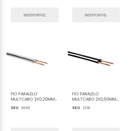
INDISPONÍVEL
INDISPONÍVEL
FIO PARALELO
FIO PARALELO
MULTCABO 2X0,20MM
MULTCABO 2X0,50MM
BRANCO COM TARJA
PRETO COM A TARJA
SKU
.: 3645
SKU
.: 2218
PRETA (100M) -
BRANCA (100M) -
22322409
22322000