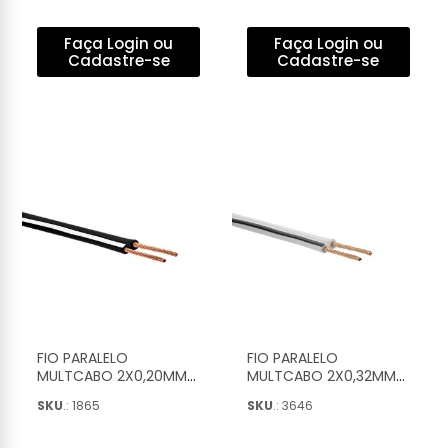
RELEVO BRANCO 2X20
RELEVO BRANCO 2X20
2X0,50MM (100M) -
2X0,30MM (100M) -
7899658700119
7899658700140
Faça Login ou
Faça Login ou
Cadastre-se
Cadastre-se
FIO PARALELO
FIO PARALELO
MULTCABO 2X0,20MM
MULTCABO 2X0,32MM
PRETO COM TARJA
BRANCO COM TARJA
SKU
.: 1865
SKU
.: 3646
BRANCA (100M) -
PRETA (100M) -
22322400
22322209