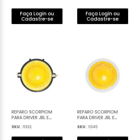
QST-20 COMPLETO -
COMPLETO - 147
016
Faça Login ou
Faça Login ou
Cadastre-se
Cadastre-se
REPARO SCORPIOM
REPARO SCORPIOM
PARA DRIVER JBL E
PARA DRIVER JBL E
SELENIUM QSL D-200 E
SELENIUM D-250
SKU
.: 11332
SKU
.: 11345
QSD-20 COMPLETO -
COMPLETO - 007
014