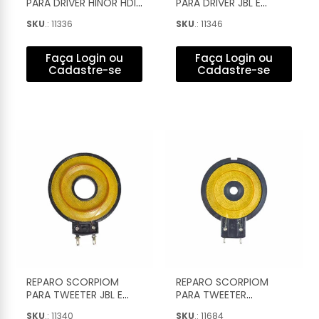
PARA DRIVER HINOR HDI-
PARA DRIVER JBL E
320 COMPLETO - 027
SELENIUM D-250X
SKU
.: 11336
SKU
.: 11346
COMPLETO - 015
Faça Login ou
Faça Login ou
Cadastre-se
Cadastre-se
REPARO SCORPIOM
REPARO SCORPIOM
PARA TWEETER JBL E
PARA TWEETER
SELENIUM QSL ST-200 E
SCORPIOM SOFT
SKU
.: 11340
SKU
.: 11684