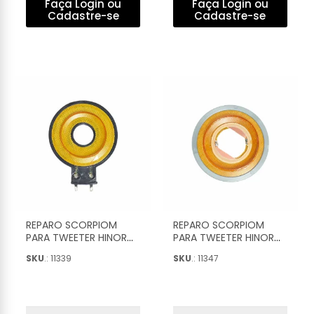
Faça Login ou
Faça Login ou
Cadastre-se
Cadastre-se
REPARO SCORPIOM
REPARO SCORPIOM
PARA TWEETER HINOR
PARA TWEETER HINOR
HI-320 COMPLETO -
HST-600 TRINYUM
SKU
.: 11339
SKU
.: 11347
025
300WRMS COMPLETO -
037