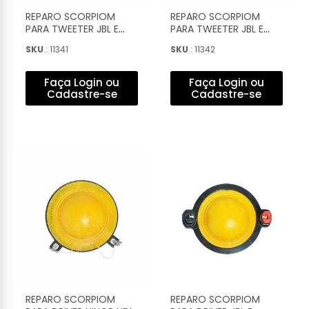
REPARO SCORPIOM
REPARO SCORPIOM
PARA TWEETER JBL E
PARA TWEETER JBL E
SELENIUM ST-300 E ST-
SELENIUM ST-304
SKU
.: 11341
SKU
.: 11342
302 COMPLETO - 001
COMPLETO - 004
Faça Login ou
Faça Login ou
Cadastre-se
Cadastre-se
REPARO SCORPIOM
REPARO SCORPIOM