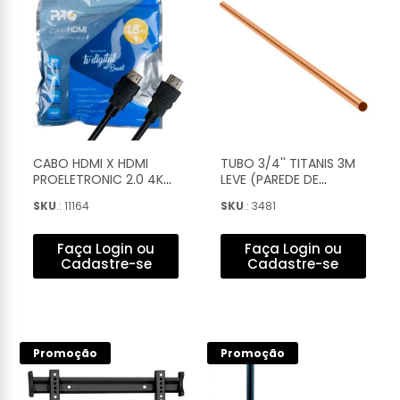
CABO HDMI X HDMI
TUBO 3/4'' TITANIS 3M
PROELETRONIC 2.0 4K
LEVE (PAREDE DE
ULTRA HD 3D 1,8M SEM
0,90MM) - 80
SKU
.: 11164
SKU
.: 3481
FILTRO - CAHD-2018
Faça Login ou
Faça Login ou
Cadastre-se
Cadastre-se
Promoção
Promoção