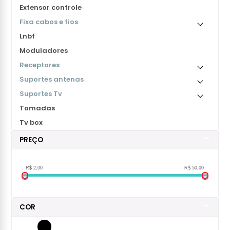
Extensor controle
Fixa cabos e fios
Lnbf
Moduladores
Receptores
Suportes antenas
Suportes Tv
Tomadas
Tv box
PREÇO
R$ 2,00
R$ 50,00
COR