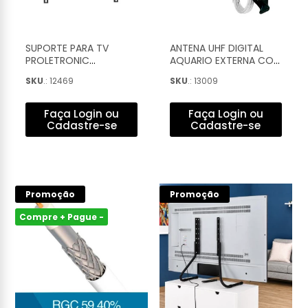
SUPORTE PARA TV
ANTENA UHF DIGITAL
PROLETRONIC
AQUARIO EXTERNA COM
UNIVERSAL TRILHO FIXO
SUPORTE E CABO 10M -
SKU
.: 12469
SKU
.: 13009
32'' A 70'' - PQST-
DTV-1500
3270G
Faça Login ou
Faça Login ou
Cadastre-se
Cadastre-se
Promoção
Promoção
Compre + Pague -