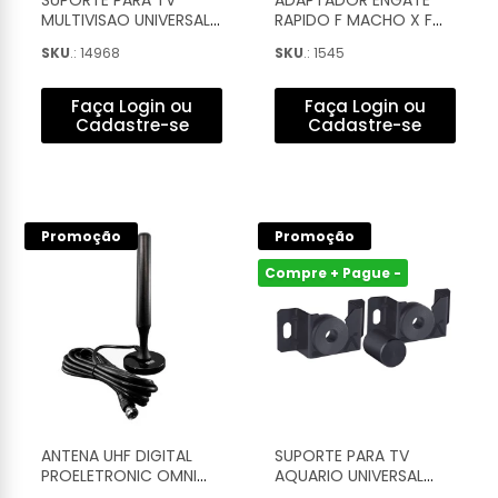
SUPORTE PARA TV
ADAPTADOR ENGATE
MULTIVISAO UNIVERSAL
RAPIDO F MACHO X F
FIXO 14'' A 84'' - U-1000
FEMEA - ADAP0047
SKU
.: 14968
SKU
.: 1545
Faça Login ou
Faça Login ou
Cadastre-se
Cadastre-se
Promoção
Promoção
Compre + Pague -
ANTENA UHF DIGITAL
SUPORTE PARA TV
PROELETRONIC OMNI
AQUARIO UNIVERSAL
INTERNA 4DBI (CABO
FIXO 15'' A 84'' - SAV-