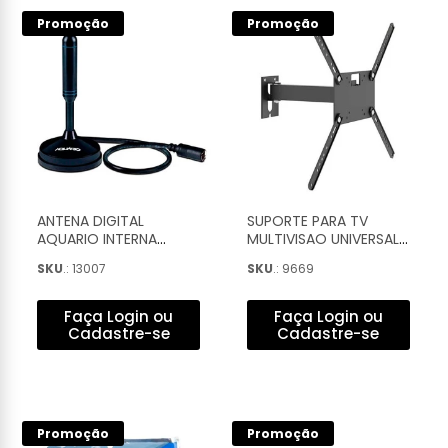
Promoção
Promoção
ANTENA DIGITAL
SUPORTE PARA TV
AQUARIO INTERNA
MULTIVISAO UNIVERSAL
UHF/HDTV CABO 2,5M -
ARTICULADO COM
SKU
.: 13007
SKU
.: 9669
DTV-100
INCLINAÇAO 14'' A 56'' -
M2
Faça Login ou
Faça Login ou
Cadastre-se
Cadastre-se
Promoção
Promoção