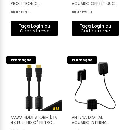
PROLETRONIC
AQUARIO OFFSET 60CM
ARTICULADO 13'' A 55''
- DTH-60
SKU
.: 13708
SKU
.: 12998
COM PASSA CABO -
PQST-1355
Faça Login ou
Faça Login ou
Cadastre-se
Cadastre-se
Promoção
Promoção
CABO HDMI STORM 1.4V
ANTENA DIGITAL
4K FULL HD C/ FILTRO
AQUARIO INTERNA
5M - CBHM0005
INVISIVEL TIPO Y