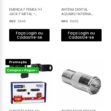
EMENDA F FEMEA 1+1
ANTENA DIGITAL
JACK F METAL -
AQUARIO INTERNA
EMDF0002P
UHF/HDTV CABO 2,5M -
SKU
.: 5545
SKU
.: 13005
DTV-200
Faça Login ou
Faça Login ou
Cadastre-se
Cadastre-se
Promoção
Compre + Pague -