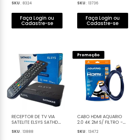
SKU
.: 8324
SKU
.: 13736
3M) - PROHD-2400
1000
Faça Login ou
Faça Login ou
Cadastre-se
Cadastre-se
Promoção
RECEPTOR DE TV VIA
CABO HDMI AQUARIO
SATELITE ELSYS SATHD
2.0 4K 2M S/ FILTRO -
SATMAX 6 - ETRS72
4K02
SKU
.: 13888
SKU
.: 13472