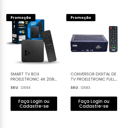
Promoção
Promoção
SMART TV BOX
CONVERSOR DIGITAL DE
PROELETRONIC 4K 2GB
TV PROELETRONIC FULL
RAM 16GB ROM -
HD - PRODT-1270
SKU
.: 12694
SKU
.: 12683
PROSB-3000/16GB
Faça Login ou
Faça Login ou
Cadastre-se
Cadastre-se