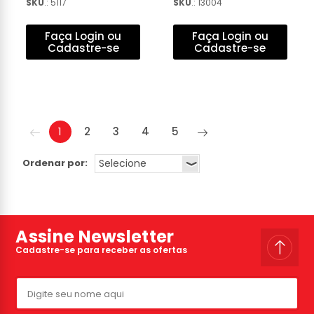
SKU
.: 5117
SKU
.: 13004
UHF/HDTV CABO 2,5M -
DTV-300
Faça Login ou
Faça Login ou
Cadastre-se
Cadastre-se
1
2
3
4
5
Ordenar por:
Assine Newsletter
Cadastre-se para receber as ofertas