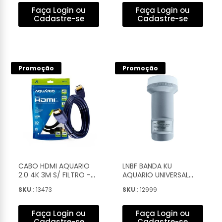
Faça Login ou
Faça Login ou
Cadastre-se
Cadastre-se
Promoção
Promoção
CABO HDMI AQUARIO
LNBF BANDA KU
2.0 4K 3M S/ FILTRO -
AQUARIO UNIVERSAL
4K03
SIMPLES 60DB - DTH-01
SKU
.: 13473
SKU
.: 12999
- FR
Faça Login ou
Faça Login ou
Cadastre-se
Cadastre-se