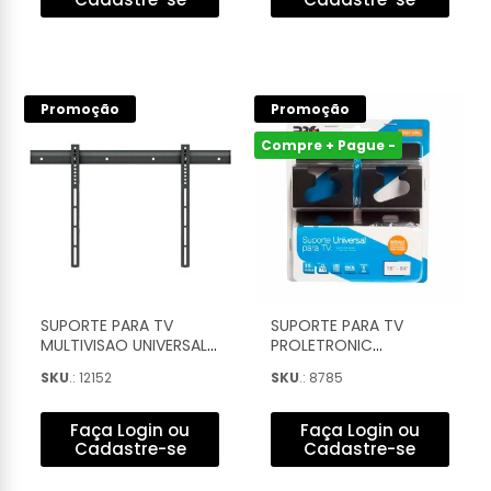
Promoção
Promoção
Compre + Pague -
SUPORTE PARA TV
SUPORTE PARA TV
MULTIVISAO UNIVERSAL
PROLETRONIC
FIXO 32'' A 86'' - STPF63
UNIVERSAL FIXO 15'' A
SKU
.: 12152
SKU
.: 8785
84'' - PQST-1584
Faça Login ou
Faça Login ou
Cadastre-se
Cadastre-se