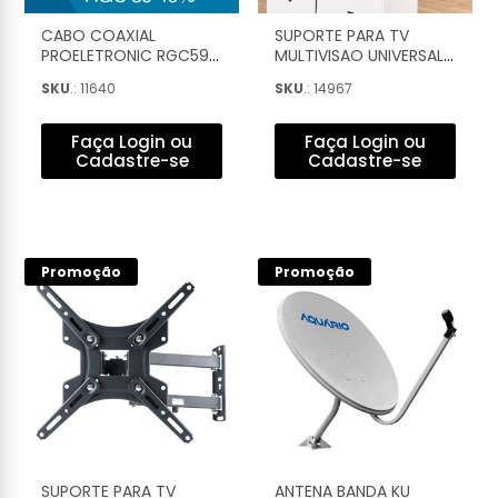
CABO COAXIAL
SUPORTE PARA TV
PROELETRONIC RGC59
MULTIVISAO UNIVERSAL
75R COM 40% DE
MESA 32'' A 75 '' PRETO
SKU
.: 11640
SKU
.: 14967
MALHA BRANCO (100M)
- STAND200-PR
- CACO5940/01G
Faça Login ou
Faça Login ou
Cadastre-se
Cadastre-se
Promoção
Promoção
SUPORTE PARA TV
ANTENA BANDA KU