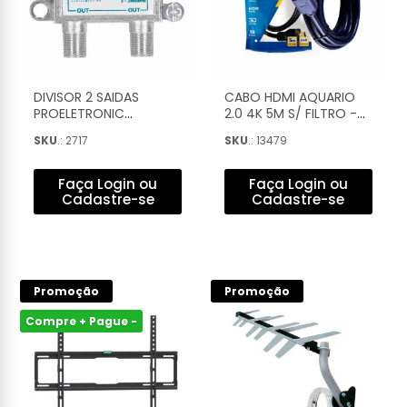
DIVISOR 2 SAIDAS
CABO HDMI AQUARIO
PROELETRONIC
2.0 4K 5M S/ FILTRO -
SATELITE/VHF E UHF 5-
4K05
SKU
.: 2717
SKU
.: 13479
2400MHZ - PQDV-
2022B
Faça Login ou
Faça Login ou
Cadastre-se
Cadastre-se
Promoção
Promoção
Compre + Pague -