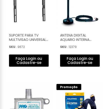
SUPORTE PARA TV
ANTENA DIGITAL
MULTIVISAO UNIVERSAL
AQUARIO INTERNA
FIXO 32'' A 65'' - STPF66
COMPACTA UHF/HDTV
SKU
.: 9672
SKU
.: 12379
CABO 2,5M - DTV-100P
Faça Login ou
Faça Login ou
Cadastre-se
Cadastre-se
Promoção