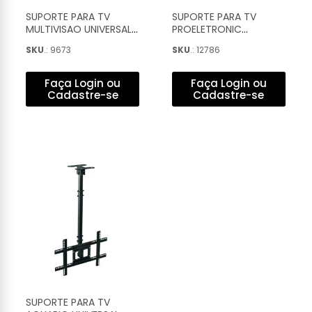
SUPORTE PARA TV
SUPORTE PARA TV
MULTIVISAO UNIVERSAL
PROELETRONIC
TETO COM INCLINAÇAO
UNIVERSAL TETO 13 A
SKU
.: 9673
SKU
.: 12786
E ROTAÇAO 19'' A 56'' -
55'' - PQST-AT55T
SKY100
Faça Login ou
Faça Login ou
Cadastre-se
Cadastre-se
SUPORTE PARA TV