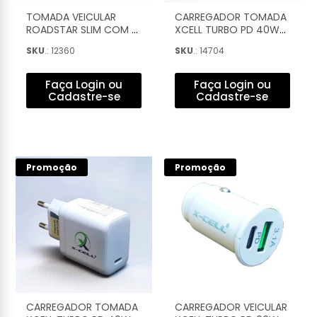
TOMADA VEICULAR
CARREGADOR TOMADA
ROADSTAR SLIM COM 2
XCELL TURBO PD 40W
USB 5V - RS110-2UBR
GAN 8A 1 USB + 1 USB-C
SKU
.: 12360
SKU
.: 14704
BRANCO - XC-UR-98
Faça Login ou
Faça Login ou
Cadastre-se
Cadastre-se
Promoção
Promoção
CARREGADOR TOMADA
CARREGADOR VEICULAR