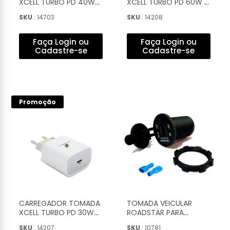
XCELL TURBO PD 40W
XCELL TURBO PD 60W 1
GAN 8A 1 USB-C
USB + 1 USB-C BRANCO
SKU
.: 14703
SKU
.: 14208
BRANCO - XC-UR-90B
- XC-V17USB
Faça Login ou
Faça Login ou
Cadastre-se
Cadastre-se
Promoção
CARREGADOR TOMADA
TOMADA VEICULAR
XCELL TURBO PD 30W
ROADSTAR PARA
6A C/ 1 USB-C - XC-
ACENDEDOR DE
SKU
.: 14207
SKU
.: 10781