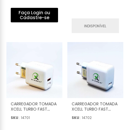
UR-27
CIGARRO COM 2 USB
2.1A - RS109-2UBR
Faça Login ou
Cadastre-se
INDISPONÍVEL
CARREGADOR TOMADA
CARREGADOR TOMADA
XCELL TURBO FAST
XCELL TURBO FAST
CHARGER 25W GAN 5A 2
CHARGER 25W GAN 5A 1
SKU
.: 14701
SKU
.: 14702
USB BRANCO - XC-UR-
USB BRANCO - XC-UR-
74
82