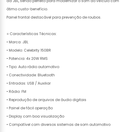
da JBL, sendo perfeito para modernizar o som do veículo com
ótimo custo-benefício.
Painel frontal destacável para prevenção de roubos.
⭐ Características Técnicas:
• Marca: JBL
• Modelo: Celebrity 150BR
• Potencia: 4x 20W RMS
• Tipo: Auto rádio automotivo
• Conectividade: Bluetooth
• Entradas: USB / Auxiliar
• Rádio: FM
• Reprodução de arquivos de áudio digitais
• Painel de fácil operação
• Display com boa visualização
• Compatível com diversos sistemas de som automotivo