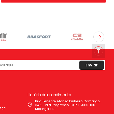
Enviar
Horário de atendimento
Rua Tenente Afonso Pinheiro Camargo,
346 - Vila Progresso, CEP: 87080-016
rega
Maringá, PR