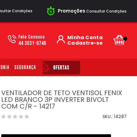
Promoções
ultar Condições
Consultar Condições
Fale Conosco
Minha Conta
Cadastre-se
44 3031-0746
FONIA
SEGURANÇA
OFERTAS
VENTILADOR DE TETO VENTISOL FENIX
LED BRANCO 3P INVERTER BIVOLT
COM C/R - 14217
SKU.: 14287