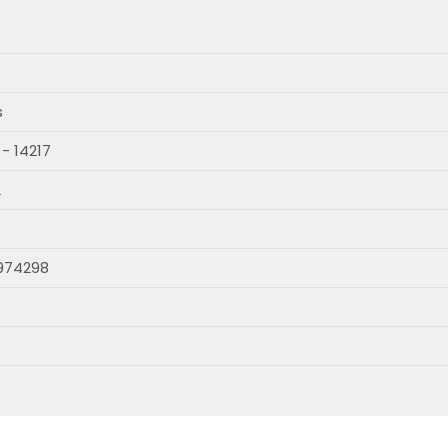
s
 - 14217
L
974298
0