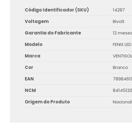
Código Identificador (SKU)
14287
Voltagem
Bivolt
Garantia do Fabricante
12 mese
Modelo
FENIX LED
Marca
VENTISO
Cor
Branco
EAN
7898461
NCM
8414512
Origem do Produto
Nacional