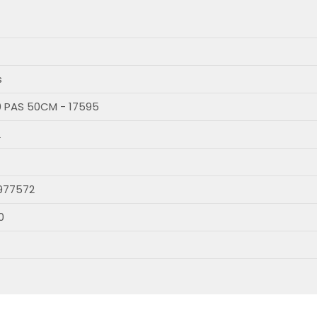
s
0 PAS 50CM - 17595
L
977572
0