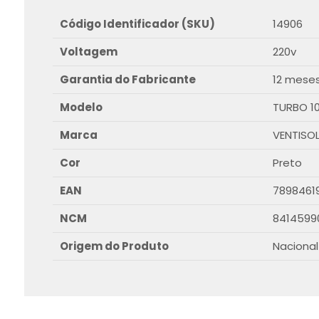
Código Identificador (SKU)
14906
Voltagem
220v
Garantia do Fabricante
12 mese
Modelo
TURBO 1
Marca
VENTISO
Cor
Preto
EAN
7898461
NCM
8414599
Origem do Produto
Nacional