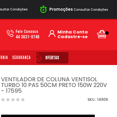
Promoções
ultar Condições
Consultar Condições
Fale Conosco
Minha Conta
Cadastre-se
44 3031-0746
FONIA
SEGURANÇA
OFERTAS
VENTILADOR DE COLUNA VENTISOL
TURBO 10 PAS 50CM PRETO 150W 220V
- 17595
SKU.: 14906