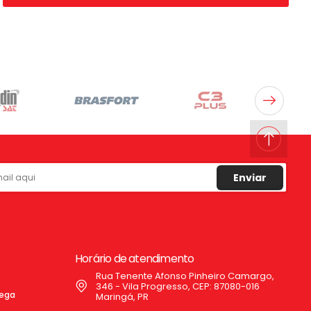
Enviar
Horário de atendimento
Rua Tenente Afonso Pinheiro Camargo,
346 - Vila Progresso, CEP: 87080-016
rega
Maringá, PR