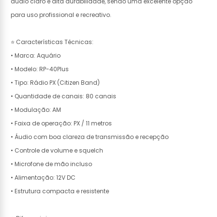
áudio claro e alta durabilidade, sendo uma excelente opção
para uso profissional e recreativo.
⭐ Características Técnicas:
• Marca: Aquário
• Modelo: RP-40Plus
• Tipo: Rádio PX (Citizen Band)
• Quantidade de canais: 80 canais
• Modulação: AM
• Faixa de operação: PX / 11 metros
• Áudio com boa clareza de transmissão e recepção
• Controle de volume e squelch
• Microfone de mão incluso
• Alimentação: 12V DC
• Estrutura compacta e resistente